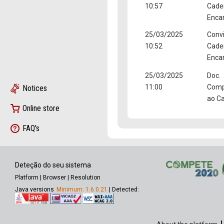
10:57
Cade
Enca
25/03/2025
Convi
10:52
Cade
Enca
25/03/2025
Doc.
11:00
Comp
Notices
ao C
Online store
FAQ's
Deteção do seu sistema
Platform
|
Browser
|
Resolution
Java versions
Minimum: 1.6.0.21
| Detected: