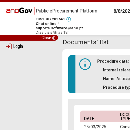
Public eProcurement Platform
8/8/202
+351 707 201 561
Chat online
/
suporte.software@ano.pt
Dias úteis 9h às 19h
Close
Documents’ list
Login
Procedure data:
Internal refer
Name:
Aquisiç
Procedure ty
DOC
DATE
TYP
25/03/2025
Convi